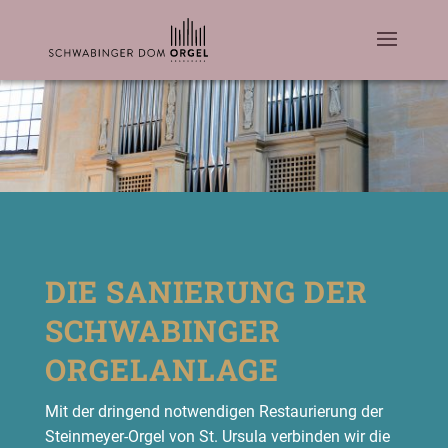
DIE SANIE­RUNG DER
SCHWA­BIN­GER
ORGELANLAGE
Mit der drin­gend not­wen­di­gen Restau­rie­rung der
Stein­mey­er-Orgel von St. Ursu­la ver­bin­den wir die