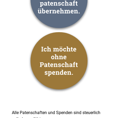
Alle Paten­schaf­ten und Spen­den sind steu­er­lich