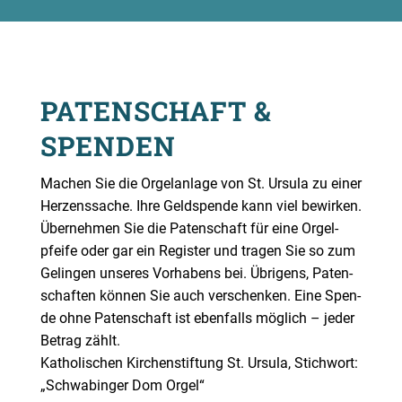
PATEN­SCHAFT &
SPENDEN
Machen Sie die Orgel­an­la­ge von St. Ursu­la zu einer
Her­zens­sa­che. Ihre Geld­spen­de kann viel bewir­ken.
Über­neh­men Sie die Paten­schaft für eine Orgel­
pfei­fe oder gar ein Regis­ter und tra­gen Sie so zum
Gelin­gen unse­res Vor­ha­bens bei. Übri­gens, Paten­
schaf­ten kön­nen Sie auch ver­schen­ken. Eine Spen­
de ohne Paten­schaft ist eben­falls mög­lich – jeder
Betrag zählt.
Katho­li­schen Kir­chen­stif­tung St. Ursu­la, Stich­wort:
„Schwa­bin­ger Dom Orgel“