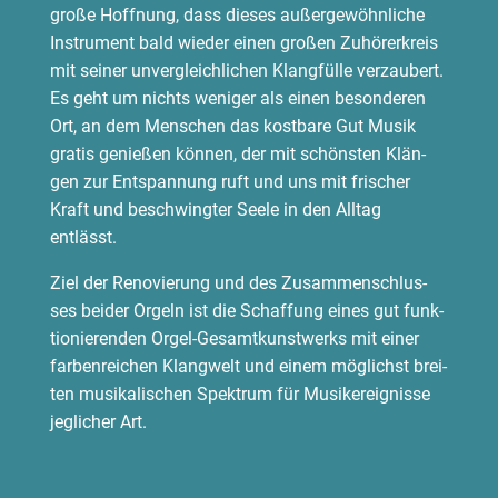
gro­ße Hoff­nung, dass die­ses außer­ge­wöhn­li­che
Instru­ment bald wie­der einen gro­ßen Zuhö­rer­kreis
mit sei­ner unver­gleich­li­chen Klang­fül­le ver­zau­bert.
Es geht um nichts weni­ger als einen beson­de­ren
Ort, an dem Men­schen das kost­ba­re Gut Musik
gra­tis genie­ßen kön­nen, der mit schöns­ten Klän­
gen zur Ent­span­nung ruft und uns mit fri­scher
Kraft und beschwing­ter See­le in den All­tag
entlässt.
Ziel der Reno­vie­rung und des Zusam­men­schlus­
ses bei­der Orgeln ist die Schaf­fung eines gut funk­
tio­nie­ren­den Orgel-Gesamt­kunst­werks mit einer
far­ben­rei­chen Klang­welt und einem mög­lichst brei­
ten musi­ka­li­schen Spek­trum für Musik­ereig­nis­se
jeg­li­cher Art.