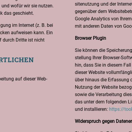
site­nut­zung und der Inter­net
en und wofür wir sie nut­zen.
gegen­über dem Web­site­be­t
ck das geschieht.
Goog­le Ana­ly­tics von Ihrem 
­gung im Inter­net (z. B. bei
mit ande­ren Daten von Go
lü­cken auf­wei­sen kann. Ein
Brow­ser Plugin
durch Drit­te ist nicht
Sie kön­nen die Spei­che­rung
stel­lung Ihrer Brow­ser-Soft­
T­LI­CHEN
hin, dass Sie in die­sem Fall 
die­ser Web­site voll­um­fäng­
r­bei­tung auf die­ser Web­
über hin­aus die Erfas­sung 
Nut­zung der Web­site bezo­ge
sowie die Ver­ar­bei­tung die
das unter dem fol­gen­den Link
und instal­lie­ren:
https://to
Wider­spruch gegen Datene