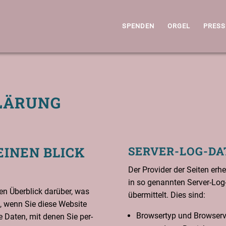
SPEN­DEN
ORGEL
PRES­S
LÄ­RUNG
EINEN BLICK
SER­VER-LOG-DA
Der Pro­vi­der der Sei­ten erh
in so genann­ten Ser­ver-Log-
hen Über­blick dar­über, was
über­mit­telt. Dies sind:
t, wenn Sie die­se Web­site
Brow­ser­typ und Browser
le Daten, mit denen Sie per­