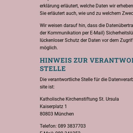
er­klä­rung erläu­tert, wel­che Daten wir erhe­b
Sie erläu­tert auch, wie und zu wel­chem Zwe
Wir wei­sen dar­auf hin, dass die Daten­über­tra
der Kom­mu­ni­ka­ti­on per E‑Mail) Sicher­heits­
lücken­lo­ser Schutz der Daten vor dem Zugriff 
möglich.
HIN­WEIS ZUR VER­ANT­WOR
STELLE
Die ver­ant­wort­li­che Stel­le für die Daten­ver­a
site ist:
Katho­li­sche Kir­chen­stif­tung St. Ursu­la
Kai­ser­platz 1
80803 Mün­chen
Tele­fon: 089 3837703