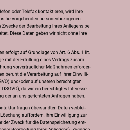
fon oder Tele­fax kon­tak­tie­ren, wird Ihre
aus her­vor­ge­hen­den per­so­nen­be­zo­ge­nen
we­cke der Bear­bei­tung Ihres Anlie­gens bei
ei­tet. Die­se Daten geben wir nicht ohne Ihre
ten erfolgt auf Grund­la­ge von Art. 6 Abs. 1 lit.
e mit der Erfül­lung eines Ver­trags zusam­
rung vor­ver­trag­li­cher Maß­nah­men erfor­der­
len beruht die Ver­ar­bei­tung auf Ihrer Ein­wil­li­
SGVO) und/oder auf unse­ren berech­tig­ten
. f DSGVO), da wir ein berech­tig­tes Inter­es­se
tung der an uns gerich­te­ten Anfra­gen haben.
takt­an­fra­gen über­sand­ten Daten ver­blei­
Löschung auf­for­dern, Ihre Ein­wil­li­gung zur
er der Zweck für die Daten­spei­che­rung ent­
se­ner Bear­bei­tung Ihres Anlie­gens). Zwin­gen­