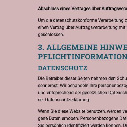
Abschluss eines Ver­tra­ges über Auftragsver
Um die daten­schutz­kon­for­me Ver­ar­bei­tung 
einen Ver­trag über Auf­trags­ver­ar­bei­tung mi
geschlossen.
3. ALL­GE­MEI­NE HIN­W
PFLICHTINFORMATIO
DATEN­SCHUTZ
Die Betrei­ber die­ser Sei­ten neh­men den Schut
sehr ernst. Wir behan­deln Ihre per­so­nen­be­zo­
und ent­spre­chend der gesetz­li­chen Daten­schu
ser Datenschutzerklärung.
Wenn Sie die­se Web­site benut­zen, wer­den ver­
ge­ne Daten erho­ben. Per­so­nen­be­zo­ge­ne D
Sie per­sön­lich iden­ti­fi­ziert wer­den kön­nen. 