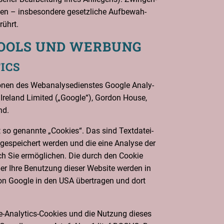
n – ins­be­son­de­re gesetz­li­che Auf­be­wah­
rührt.
-TOOLS UND WERBUNG
ICS
­nen des Web­ana­ly­se­diens­tes Goog­le Ana­ly­
 Ire­land Limi­t­ed („Goog­le“), Gor­don House,
nd.
t so genann­te „Coo­kies“. Das sind Text­da­tei­
gespei­chert wer­den und die eine Ana­ly­se der
h Sie ermög­li­chen. Die durch den Coo­kie
ber Ihre Benut­zung die­ser Web­site wer­den in
on Goog­le in den USA über­tra­gen und dort
-Ana­ly­tics-Coo­kies und die Nut­zung die­ses