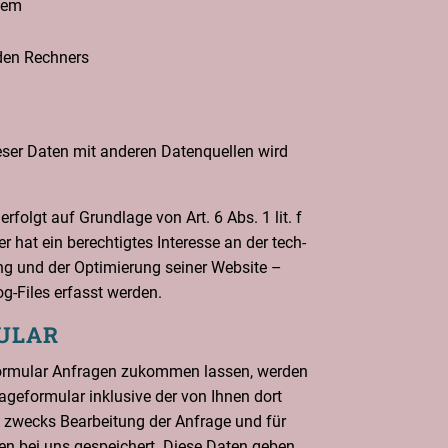
stem
­den Rechners
ser Daten mit ande­ren Daten­quel­len wird
rfolgt auf Grund­la­ge von Art. 6 Abs. 1 lit. f
r hat ein berech­tig­tes Inter­es­se an der tech­
lung und der Opti­mie­rung sei­ner Web­site –
Log-Files erfasst werden.
U­LAR
r­mu­lar Anfra­gen zukom­men las­sen, wer­den
e­for­mu­lar inklu­si­ve der von Ihnen dort
n zwecks Bear­bei­tung der Anfra­ge und für
en bei uns gespei­chert. Die­se Daten geben