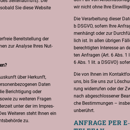
 des Sei­ten­auf­rufs). Die
wir nicht ohne Ihre Ein­wil­li­
 sobald Sie die­se Web­site
Die Ver­ar­bei­tung die­ser Da
b DSGVO, sofern Ihre Anfra­g
men­hängt oder zur Durch­füh­
­freie Bereit­stel­lung der
lich ist. In allen übri­gen Fäl
nen zur Ana­ly­se Ihres Nut­
berech­tig­ten Inter­es­se an d
ten Anfra­gen (Art. 6 Abs. 1 l
6 Abs. 1 lit. a DSGVO) sofer
ten?
Die von Ihnen im Kon­takt­for­
Aus­kunft über Her­kunft,
uns, bis Sie uns zur Löschung 
r­so­nen­be­zo­ge­nen Daten
rung wider­ru­fen oder der Zwe
ie Berich­ti­gung oder
nach abge­schlos­se­ner Bear­b
sowie zu wei­te­ren Fra­gen
che Bestim­mun­gen – ins­be­s
r­zeit unter der im Impres­
unberührt.
es Wei­te­ren steht Ihnen ein
ts­be­hör­de zu.
ANFRA­GE PER E