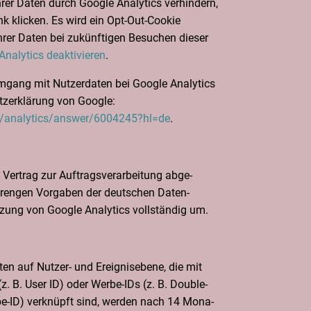
rer Daten durch Goog­le Ana­ly­tics ver­hin­dern,
k kli­cken. Es wird ein Opt-Out-Coo­kie
hrer Daten bei zukünf­ti­gen Besu­chen die­ser
na­ly­tics deak­ti­vie­ren
.
gang mit Nut­zer­da­ten bei Goog­le Ana­ly­tics
z­er­klä­rung von Goog­le:
m/analytics/answer/6004245?hl=de
.
er­trag zur Auf­trags­ver­ar­bei­tung abge­
tren­gen Vor­ga­ben der deut­schen Daten­
­zung von Goog­le Ana­ly­tics voll­stän­dig um.
en auf Nut­zer- und Ereig­nis­ebe­ne, die mit
(z. B. User ID) oder Wer­be-IDs (z. B. Dou­ble­
be-ID) ver­knüpft sind, wer­den nach 14 Mona­