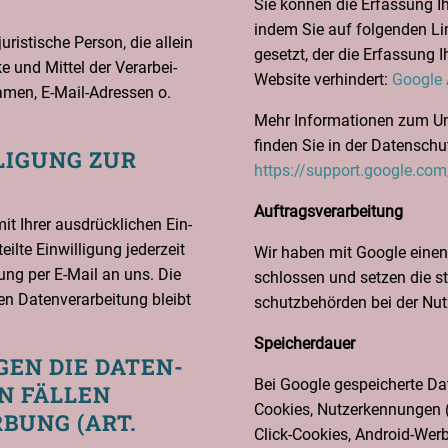
Sie kön­nen die Erfas­sung Ih
indem Sie auf fol­gen­den Lin
 juris­ti­sche Per­son, die allein
gesetzt, der die Erfas­sung I
und Mit­tel der Ver­ar­bei­
Web­site ver­hin­dert:
Goog­le A
Namen, E‑Mail-Adres­sen o.
Mehr Infor­ma­tio­nen zum Um
fin­den Sie in der Daten­schut
LI­GUNG ZUR
https://support.google.co
Auf­trags­ver­ar­bei­tung
mit Ihrer aus­drück­li­chen Ein­
l­te Ein­wil­li­gung jeder­zeit
Wir haben mit Goog­le einen V
i­lung per E‑Mail an uns. Die
schlos­sen und set­zen die s
n Daten­ver­ar­bei­tung bleibt
schutz­be­hör­den bei der Nut
Spei­cher­dau­er
GEN DIE DATEN­
Bei Goog­le gespei­cher­te Dat
N FÄL­LEN
Coo­kies, Nut­zer­ken­nun­gen 
­BUNG (ART.
Click-Coo­kies, Android-Wer­