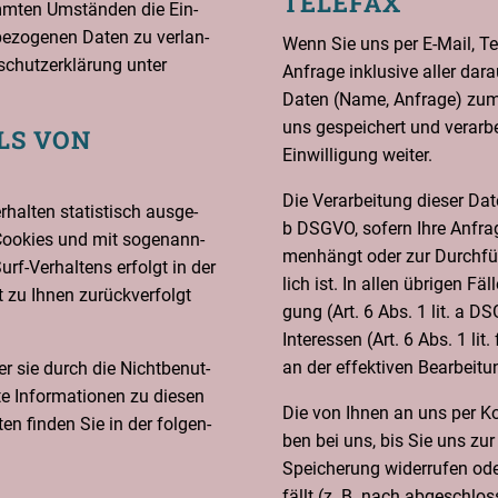
TELEFAX
m­ten Umstän­den die Ein­
be­zo­ge­nen Daten zu ver­lan­
Wenn Sie uns per E‑Mail, Tele­
schutz­er­klä­rung unter
Anfra­ge inklu­si­ve aller dar­
Daten (Name, Anfra­ge) zum Z
uns gespei­chert und ver­ar­b
OLS VON
Ein­wil­li­gung weiter.
Die Ver­ar­bei­tung die­ser Da
al­ten sta­tis­tisch aus­ge­
b DSGVO, sofern Ihre Anfra­g
Coo­kies und mit soge­nann­
men­hängt oder zur Durch­füh­
urf-Ver­hal­tens erfolgt in der
lich ist. In allen übri­gen Fäl­
 zu Ihnen zurück­ver­folgt
gung (Art. 6 Abs. 1 lit. a D
Inter­es­sen (Art. 6 Abs. 1 lit
an der effek­ti­ven Bear­bei­
er sie durch die Nicht­be­nut­
te Infor­ma­tio­nen zu die­sen
Die von Ihnen an uns per Kon­
en fin­den Sie in der fol­gen­
ben bei uns, bis Sie uns zur 
Spei­che­rung wider­ru­fen od
fällt (z. B. nach abge­schlos­