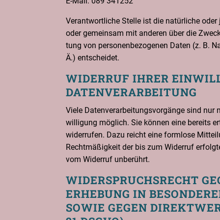
E‑Mail: 089 341252
Ver­ant­wort­li­che Stel­le ist die natür­li­che oder
oder gemein­sam mit ande­ren über die Zwe­cke 
tung von per­so­nen­be­zo­ge­nen Daten (z. B. 
Ä.) entscheidet.
WIDER­RUF IHRER EIN­WIL­
DATENVERARBEITUNG
Vie­le Daten­ver­ar­bei­tungs­vor­gän­ge sind nur 
wil­li­gung mög­lich. Sie kön­nen eine bereits ertei
wider­ru­fen. Dazu reicht eine form­lo­se Mit­te
Recht­mä­ßig­keit der bis zum Wider­ruf erfolg­te
vom Wider­ruf unberührt.
WIDER­SPRUCHS­RECHT GE
ER­HE­BUNG IN BESON­DE­RE
SOWIE GEGEN DIREKT­WER