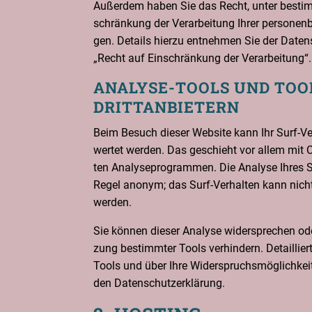
Außer­dem haben Sie das Recht, unter bestim
schrän­kung der Ver­ar­bei­tung Ihrer per­so­nen­
gen. Details hier­zu ent­neh­men Sie der Daten­
„Recht auf Ein­schrän­kung der Verarbeitung“.
ANA­LY­SE-TOOLS UND TO
DRITTANBIETERN
Beim Besuch die­ser Web­site kann Ihr Surf-Ver­h
wer­tet wer­den. Das geschieht vor allem mit 
ten Ana­ly­se­pro­gram­men. Die Ana­ly­se Ihres S
Regel anonym; das Surf-Ver­hal­ten kann nicht
werden.
Sie kön­nen die­ser Ana­ly­se wider­spre­chen od
zung bestimm­ter Tools ver­hin­dern. Detail­lier­
Tools und über Ihre Wider­spruchs­mög­lich­kei­t
den Datenschutzerklärung.