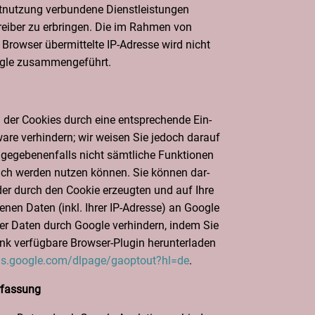
­nut­zung ver­bun­de­ne Dienst­leis­tun­gen
rei­ber zu erbrin­gen. Die im Rah­men von
Brow­ser über­mit­tel­te IP-Adres­se wird nicht
og­le zusammengeführt.
 der Coo­kies durch eine ent­spre­chen­de Ein­
ware ver­hin­dern; wir wei­sen Sie jedoch dar­auf
gege­be­nen­falls nicht sämt­li­che Funk­tio­nen
lich wer­den nut­zen kön­nen. Sie kön­nen dar­
der durch den Coo­kie erzeug­ten und auf Ihre
­nen Daten (inkl. Ihrer IP-Adres­se) an Goog­le
­ser Daten durch Goog­le ver­hin­dern, indem Sie
 ver­füg­ba­re Brow­ser-Plug­in her­un­ter­la­den
ols.google.com/dlpage/gaoptout?hl=de
.
rfassung