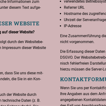
ver­wen­de­tes Betriebssy
­li­che Infor­ma­tio­nen zum
unter die­sem Text auf­ge­
Refer­rer URL
Host­na­me des zugrei­fen
Uhr­zeit der Serveranfrage
E­SER WEBSITE
IP-Adres­se
ng auf die­ser Website?
Eine Zusam­men­füh­rung die­
rfolgt durch den Web­site­be­
nicht vorgenommen.
em Impres­sum die­ser Web­site
Die Erfas­sung die­ser Daten e
DSGVO. Der Web­site­be­trei­be
nisch feh­ler­frei­en Dar­stel­
hier­zu müs­sen die Ser­ver-
n, dass Sie uns die­se mit­
KON­TAKT­FOR­M
n­deln, die Sie in ein Kon­
Wenn Sie uns per Kon­takt­fo
Ihre Anga­ben aus dem Anfra­g
uch der Web­site durch
ange­ge­be­nen Kon­takt­da­te
m tech­ni­sche Daten (z. B.
den Fall von Anschluss­fra­g