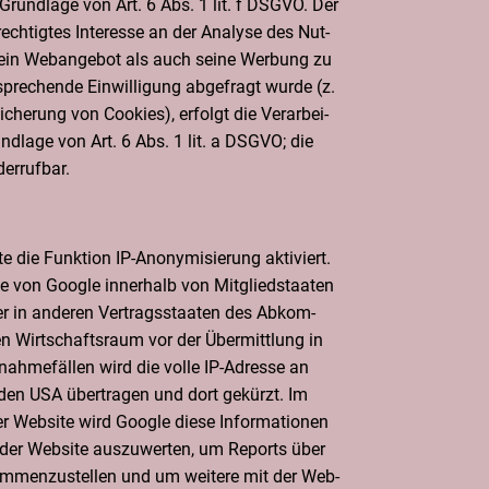
 Grund­la­ge von Art. 6 Abs. 1 lit. f DSGVO. Der
rech­tig­tes Inter­es­se an der Ana­ly­se des Nut­
sein Web­an­ge­bot als auch sei­ne Wer­bung zu
pre­chen­de Ein­wil­li­gung abge­fragt wur­de (z.
i­che­rung von Coo­kies), erfolgt die Ver­ar­bei­
nd­la­ge von Art. 6 Abs. 1 lit. a DSGVO; die
iderrufbar.
 die Funk­ti­on IP-Anony­mi­sie­rung akti­viert.
 von Goog­le inner­halb von Mit­glied­staa­ten
er in ande­ren Ver­trags­staa­ten des Abkom­
 Wirt­schafts­raum vor der Über­mitt­lung in
ah­me­fäl­len wird die vol­le IP-Adres­se an
 den USA über­tra­gen und dort gekürzt. Im
er Web­site wird Goog­le die­se Infor­ma­tio­nen
der Web­site aus­zu­wer­ten, um Reports über
usam­men­zu­stel­len und um wei­te­re mit der Web­