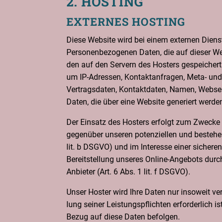
2. HOS­TING
EXTER­NES HOSTING
Die­se Web­site wird bei einem exter­nen Dienst­l
Per­so­nen­be­zo­ge­nen Daten, die auf die­ser W
den auf den Ser­vern des Hos­ters gespei­chert.
um IP-Adres­sen, Kon­takt­an­fra­gen, Meta- und 
Ver­trags­da­ten, Kon­takt­da­ten, Namen, Web­sei­
Daten, die über eine Web­site gene­riert wer­de
Der Ein­satz des Hos­ters erfolgt zum Zwe­cke de
gegen­über unse­ren poten­zi­el­len und bestehe
lit. b DSGVO) und im Inter­es­se einer siche­ren,
Bereit­stel­lung unse­res Online-Ange­bots durch 
Anbie­ter (Art. 6 Abs. 1 lit. f DSGVO).
Unser Hos­ter wird Ihre Daten nur inso­weit ver­a
lung sei­ner Leis­tungs­pflich­ten erfor­der­lich 
Bezug auf die­se Daten befolgen.