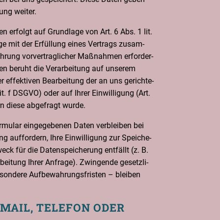
gung weiter.
ten erfolgt auf Grund­la­ge von Art. 6 Abs. 1 lit.
e mit der Erfül­lung eines Ver­trags zusam­
rung vor­ver­trag­li­cher Maß­nah­men erfor­der­
­len beruht die Ver­ar­bei­tung auf unse­rem
er effek­ti­ven Bear­bei­tung der an uns gerich­te­
it. f DSGVO) oder auf Ihrer Ein­wil­li­gung (Art.
n die­se abge­fragt wurde.
mu­lar ein­ge­ge­be­nen Daten ver­blei­ben bei
auf­for­dern, Ihre Ein­wil­li­gung zur Spei­che­
ck für die Daten­spei­che­rung ent­fällt (z. B.
ei­tung Ihrer Anfra­ge). Zwin­gen­de gesetz­li­
on­de­re Auf­be­wah­rungs­fris­ten – blei­ben
‑MAIL, TELE­FON ODER