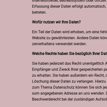
Inter­net­brow­ser, Betriebs­sys­tem oder Uhr­zeit
Erfas­sung die­ser Daten erfolgt auto­ma­tisch,
betreten.
Wofür nut­zen wir Ihre Daten?
Ein Teil der Daten wird erho­ben, um eine feh­ler
Web­site zu gewähr­leis­ten. Ande­re Daten kön­
zer­ver­hal­tens ver­wen­det werden.
Wel­che Rech­te haben Sie bezüg­lich Ihrer Da
Sie haben jeder­zeit das Recht unent­gelt­lich 
Emp­fän­ger und Zweck Ihrer gespei­cher­ten pe
zu erhal­ten. Sie haben außer­dem ein Recht, d
Löschung die­ser Daten zu ver­lan­gen. Hier­zu 
zum The­ma Daten­schutz kön­nen Sie sich jede
sum ange­ge­be­nen Adres­se an uns wen­den. D
Beschwer­de­recht bei der zustän­di­gen Auf­sich