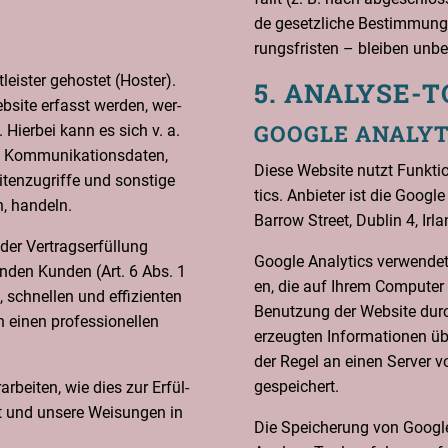
de gesetz­li­che Bestim­mun­ge
rungs­fris­ten – blei­ben unbe
eis­ter gehos­tet (Hos­ter).
5. ANA­LY­SE
eb­site erfasst wer­den, wer­
GOOG­LE ANALYT
 Hier­bei kann es sich v. a.
Kom­mu­ni­ka­ti­ons­da­ten,
Die­se Web­site nutzt Funk­tio
ten­zu­grif­fe und sons­ti­ge
tics. Anbie­ter ist die Goog­le
n, handeln.
Bar­row Street, Dub­lin 4, Irla
r Ver­trags­er­fül­lung
Goog­le Ana­ly­tics ver­wen­de
n­den Kun­den (Art. 6 Abs. 1
en, die auf Ihrem Com­pu­ter 
 schnel­len und effi­zi­en­ten
Benut­zung der Web­site durc
einen pro­fes­sio­nel­len
erzeug­ten Infor­ma­tio­nen ü
der Regel an einen Ser­ver v
gespeichert.
r­bei­ten, wie dies zur Erfül­
ist und unse­re Wei­sun­gen in
Die Spei­che­rung von Goog­le