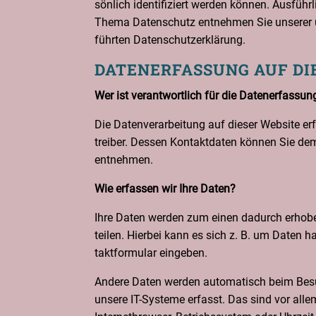
sön­lich iden­ti­fi­ziert wer­den kön­nen. Aus­führ
The­ma Daten­schutz ent­neh­men Sie unse­rer 
führ­ten Datenschutzerklärung.
DATEN­ER­FAS­SUNG AUF DI
Wer ist ver­ant­wort­lich für die Daten­er­fas­su
Die Daten­ver­ar­bei­tung auf die­ser Web­site e
trei­ber. Des­sen Kon­takt­da­ten kön­nen Sie d
entnehmen.
Wie erfas­sen wir Ihre Daten?
Ihre Daten wer­den zum einen dadurch erho­be
tei­len. Hier­bei kann es sich z. B. um Daten ha
takt­for­mu­lar eingeben.
Ande­re Daten wer­den auto­ma­tisch beim Bes
unse­re IT-Sys­te­me erfasst. Das sind vor alle