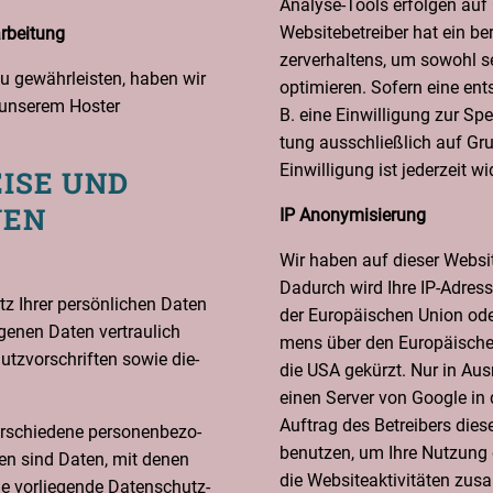
Ana­ly­se-Tools erfol­gen auf
Web­site­be­trei­ber hat ein be
arbeitung
zer­ver­hal­tens, um sowohl 
zu gewähr­leis­ten, haben wir
opti­mie­ren. Sofern eine ent­s
t unse­rem Hos­ter
B. eine Ein­wil­li­gung zur Spe
tung aus­schließ­lich auf Gru
Ein­wil­li­gung ist jeder­zeit w
EI­SE UND
NEN
IP Anony­mi­sie­rung
Wir haben auf die­ser Web­site
Dadurch wird Ihre IP-Adres­se
z Ihrer per­sön­li­chen Daten
der Euro­päi­schen Uni­on od
ge­nen Daten ver­trau­lich
mens über den Euro­päi­schen
tz­vor­schrif­ten sowie die­
die USA gekürzt. Nur in Aus­n
einen Ser­ver von Goog­le in
Auf­trag des Betrei­bers die­s
schie­de­ne per­so­nen­be­zo­
benut­zen, um Ihre Nut­zung 
aten sind Daten, mit denen
die Web­site­ak­ti­vi­tä­ten z
Die vor­lie­gen­de Daten­schutz­