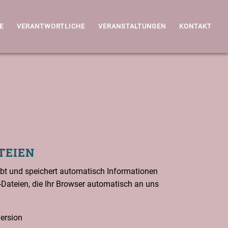
E
VER
ANT
WORT
LI
CHE
VER­AN­STAL­TUN­GEN
KON­TAKT
TEI­EN
ebt und spei­chert auto­ma­tisch Infor­ma­tio­nen
Datei­en, die Ihr Brow­ser auto­ma­tisch an uns
version