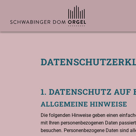
DATEN­SCHUTZ­ER­K
1. DATEN­SCHUTZ AUF 
ALL­GE­MEI­NE HINWEISE
Die fol­gen­den Hin­wei­se geben einen ein­fa­c
mit Ihren per­so­nen­be­zo­ge­nen Daten pas­sier
besu­chen. Per­so­nen­be­zo­ge­ne Daten sind al